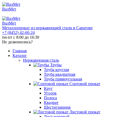
ВалМет
ВалМет
Металлопрокат из нержавеющей стали в Саратове
+7 (8452)
42-60-24
пн-пт с 8:00 до 16:30
Не дозвонились?
Главная
Каталог
Нержавеющая сталь
Трубы
Труба круглая
Труба квадратная
Труба прямоугольная
Сортовой прокат
Круг
Уголок
Полоса
Квадрат
Шестигранник
Листовой прокат
Лист матовый