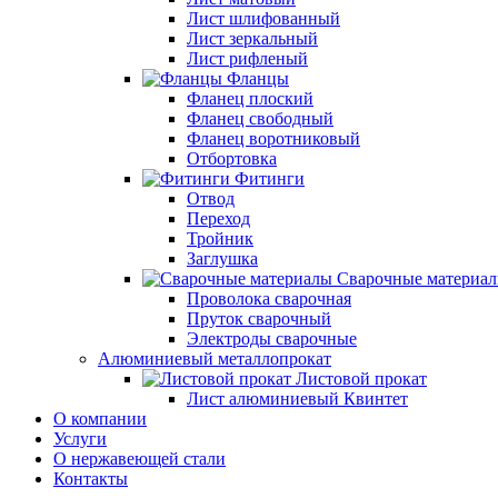
Лист шлифованный
Лист зеркальный
Лист рифленый
Фланцы
Фланец плоский
Фланец свободный
Фланец воротниковый
Отбортовка
Фитинги
Отвод
Переход
Тройник
Заглушка
Сварочные материа
Проволока сварочная
Пруток сварочный
Электроды сварочные
Алюминиевый металлопрокат
Листовой прокат
Лист алюминиевый Квинтет
О компании
Услуги
О нержавеющей стали
Контакты