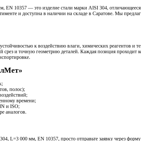
мм, EN 10357 — это изделие стали марки AISI 304, отличающеес
тименте и доступна в наличии на складе в Саратове. Мы предл
 устойчивостью к воздействию влаги, химических реагентов и 
й срез и точную геометрию деталей. Каждая позиция проходит 
нспортировке.
алМет»
к;
ов, полос);
воздействий;
ченному времени;
N и ISO;
е аналогов.
04, L=3 000 мм, EN 10357, просто отправьте заявку через форму 