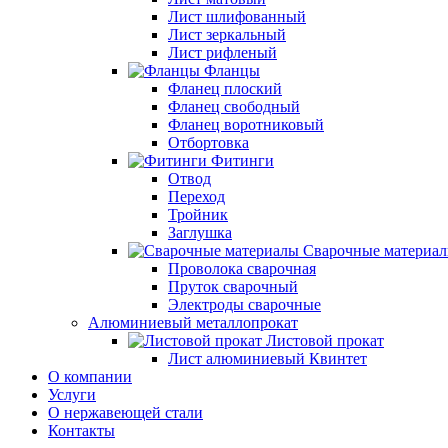
Лист шлифованный
Лист зеркальный
Лист рифленый
Фланцы
Фланец плоский
Фланец свободный
Фланец воротниковый
Отбортовка
Фитинги
Отвод
Переход
Тройник
Заглушка
Сварочные материа
Проволока сварочная
Пруток сварочный
Электроды сварочные
Алюминиевый металлопрокат
Листовой прокат
Лист алюминиевый Квинтет
О компании
Услуги
О нержавеющей стали
Контакты