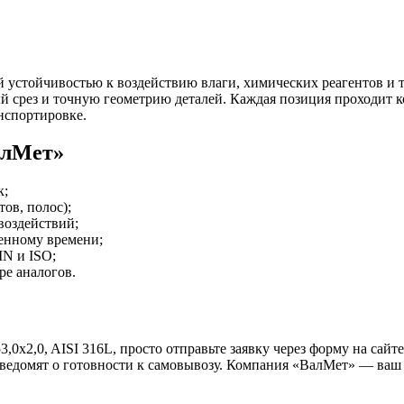
й устойчивостью к воздействию влаги, химических реагентов и
й срез и точную геометрию деталей. Каждая позиция проходит 
нспортировке.
алМет»
к;
ов, полос);
воздействий;
ченному времени;
N и ISO;
е аналогов.
x2,0, AISI 316L, просто отправьте заявку через форму на сайте
 уведомят о готовности к самовывозу. Компания «ВалМет» — в