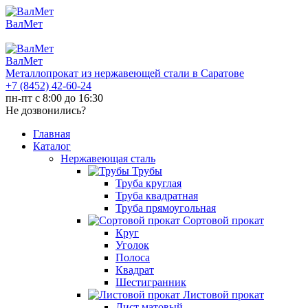
ВалМет
ВалМет
Металлопрокат из нержавеющей стали в Саратове
+7 (8452)
42-60-24
пн-пт с 8:00 до 16:30
Не дозвонились?
Главная
Каталог
Нержавеющая сталь
Трубы
Труба круглая
Труба квадратная
Труба прямоугольная
Сортовой прокат
Круг
Уголок
Полоса
Квадрат
Шестигранник
Листовой прокат
Лист матовый