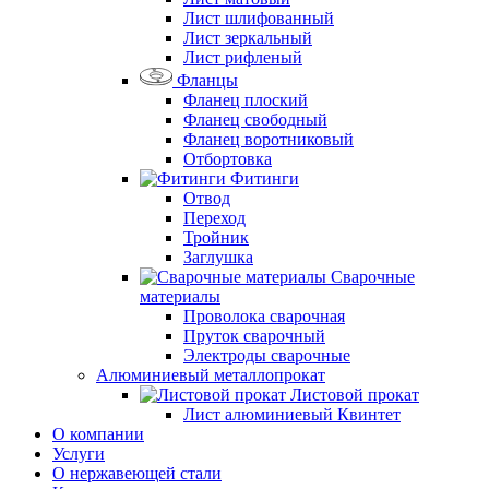
Лист шлифованный
Лист зеркальный
Лист рифленый
Фланцы
Фланец плоский
Фланец свободный
Фланец воротниковый
Отбортовка
Фитинги
Отвод
Переход
Тройник
Заглушка
Сварочные
материалы
Проволока сварочная
Пруток сварочный
Электроды сварочные
Алюминиевый металлопрокат
Листовой прокат
Лист алюминиевый Квинтет
О компании
Услуги
О нержавеющей стали