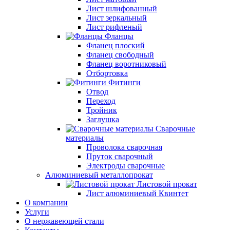
Лист шлифованный
Лист зеркальный
Лист рифленый
Фланцы
Фланец плоский
Фланец свободный
Фланец воротниковый
Отбортовка
Фитинги
Отвод
Переход
Тройник
Заглушка
Сварочные
материалы
Проволока сварочная
Пруток сварочный
Электроды сварочные
Алюминиевый металлопрокат
Листовой прокат
Лист алюминиевый Квинтет
О компании
Услуги
О нержавеющей стали