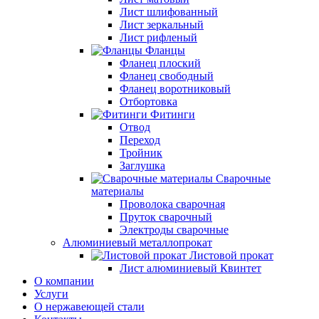
Лист шлифованный
Лист зеркальный
Лист рифленый
Фланцы
Фланец плоский
Фланец свободный
Фланец воротниковый
Отбортовка
Фитинги
Отвод
Переход
Тройник
Заглушка
Сварочные
материалы
Проволока сварочная
Пруток сварочный
Электроды сварочные
Алюминиевый металлопрокат
Листовой прокат
Лист алюминиевый Квинтет
О компании
Услуги
О нержавеющей стали