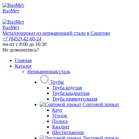
ВалМет
ВалМет
Металлопрокат из нержавеющей стали в Саратове
+7 (8452)
42-60-24
пн-пт с 8:00 до 16:30
Не дозвонились?
Главная
Каталог
Нержавеющая сталь
Трубы
Труба круглая
Труба квадратная
Труба прямоугольная
Сортовой прокат
Круг
Уголок
Полоса
Квадрат
Шестигранник
Листовой прокат