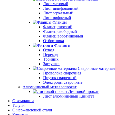
Лист матовый
Лист шлифованный
Лист зеркальный
Лист рифленый
Фланцы
Фланец плоский
Фланец свободный
Фланец воротниковый
Отбортовка
Фитинги
Отвод
Переход
Тройник
Заглушка
Сварочные материа
Проволока сварочная
Пруток сварочный
Электроды сварочные
Алюминиевый металлопрокат
Листовой прокат
Лист алюминиевый Квинтет
О компании
Услуги
О нержавеющей стали
Контакты