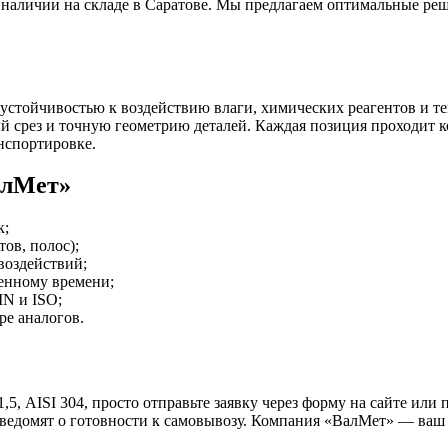
 наличии на складе в Саратове. Мы предлагаем оптимальные ре
 устойчивостью к воздействию влаги, химических реагентов и 
й срез и точную геометрию деталей. Каждая позиция проходит 
нспортировке.
алМет»
к;
ов, полос);
воздействий;
ченному времени;
N и ISO;
е аналогов.
 AISI 304, просто отправьте заявку через форму на сайте или п
 уведомят о готовности к самовывозу. Компания «ВалМет» — в