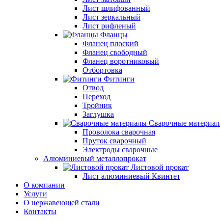
Лист шлифованный
Лист зеркальный
Лист рифленый
Фланцы
Фланец плоский
Фланец свободный
Фланец воротниковый
Отбортовка
Фитинги
Отвод
Переход
Тройник
Заглушка
Сварочные материа
Проволока сварочная
Пруток сварочный
Электроды сварочные
Алюминиевый металлопрокат
Листовой прокат
Лист алюминиевый Квинтет
О компании
Услуги
О нержавеющей стали
Контакты