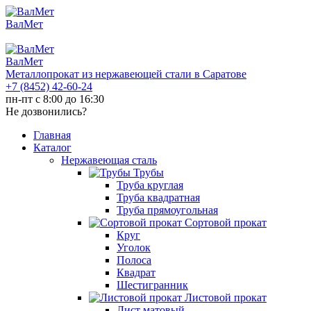
ВалМет
ВалМет
Металлопрокат из нержавеющей стали в Саратове
+7 (8452)
42-60-24
пн-пт с 8:00 до 16:30
Не дозвонились?
Главная
Каталог
Нержавеющая сталь
Трубы
Труба круглая
Труба квадратная
Труба прямоугольная
Сортовой прокат
Круг
Уголок
Полоса
Квадрат
Шестигранник
Листовой прокат
Лист матовый