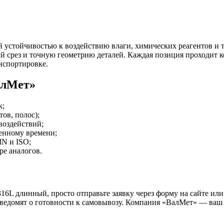
й устойчивостью к воздействию влаги, химических реагентов и
й срез и точную геометрию деталей. Каждая позиция проходит 
нспортировке.
алМет»
к;
ов, полос);
воздействий;
ченному времени;
N и ISO;
е аналогов.
L длинный, просто отправьте заявку через форму на сайте или 
 уведомят о готовности к самовывозу. Компания «ВалМет» — в