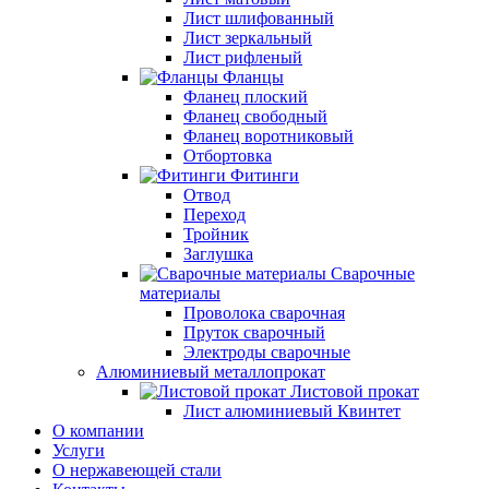
Лист шлифованный
Лист зеркальный
Лист рифленый
Фланцы
Фланец плоский
Фланец свободный
Фланец воротниковый
Отбортовка
Фитинги
Отвод
Переход
Тройник
Заглушка
Сварочные
материалы
Проволока сварочная
Пруток сварочный
Электроды сварочные
Алюминиевый металлопрокат
Листовой прокат
Лист алюминиевый Квинтет
О компании
Услуги
О нержавеющей стали