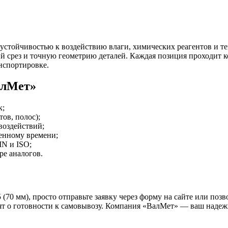
 устойчивостью к воздействию влаги, химических реагентов и 
й срез и точную геометрию деталей. Каждая позиция проходит 
нспортировке.
алМет»
к;
ов, полос);
воздействий;
ченному времени;
N и ISO;
е аналогов.
0 мм), просто отправьте заявку через форму на сайте или позв
омят о готовности к самовывозу. Компания «ВалМет» — ваш над