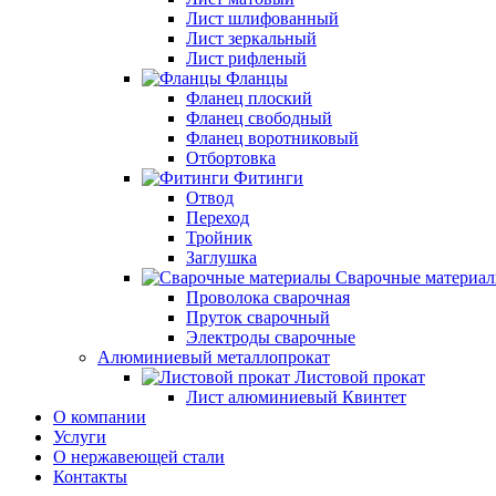
Лист шлифованный
Лист зеркальный
Лист рифленый
Фланцы
Фланец плоский
Фланец свободный
Фланец воротниковый
Отбортовка
Фитинги
Отвод
Переход
Тройник
Заглушка
Сварочные материа
Проволока сварочная
Пруток сварочный
Электроды сварочные
Алюминиевый металлопрокат
Листовой прокат
Лист алюминиевый Квинтет
О компании
Услуги
О нержавеющей стали
Контакты