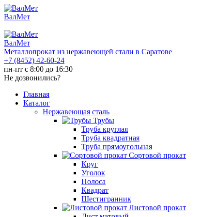
ВалМет
ВалМет
Металлопрокат из нержавеющей стали в Саратове
+7 (8452)
42-60-24
пн-пт с 8:00 до 16:30
Не дозвонились?
Главная
Каталог
Нержавеющая сталь
Трубы
Труба круглая
Труба квадратная
Труба прямоугольная
Сортовой прокат
Круг
Уголок
Полоса
Квадрат
Шестигранник
Листовой прокат
Лист матовый