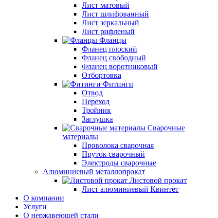
Лист матовый
Лист шлифованный
Лист зеркальный
Лист рифленый
Фланцы
Фланец плоский
Фланец свободный
Фланец воротниковый
Отбортовка
Фитинги
Отвод
Переход
Тройник
Заглушка
Сварочные
материалы
Проволока сварочная
Пруток сварочный
Электроды сварочные
Алюминиевый металлопрокат
Листовой прокат
Лист алюминиевый Квинтет
О компании
Услуги
О нержавеющей стали