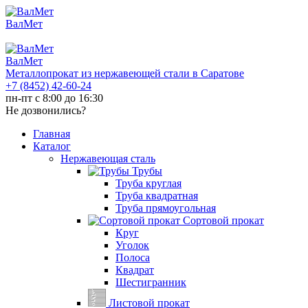
ВалМет
ВалМет
Металлопрокат из нержавеющей стали в Саратове
+7 (8452)
42-60-24
пн-пт с 8:00 до 16:30
Не дозвонились?
Главная
Каталог
Нержавеющая сталь
Трубы
Труба круглая
Труба квадратная
Труба прямоугольная
Сортовой прокат
Круг
Уголок
Полоса
Квадрат
Шестигранник
Листовой прокат