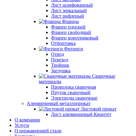
Лист шлифованный
Лист зеркальный
Лист рифленый
Фланцы
Фланец плоский
Фланец свободный
Фланец воротниковый
Отбортовка
Фитинги
Отвод
Переход
Тройник
Заглушка
Сварочные
материалы
Проволока сварочная
Пруток сварочный
Электроды сварочные
Алюминиевый металлопрокат
Листовой прокат
Лист алюминиевый Квинтет
О компании
Услуги
О нержавеющей стали