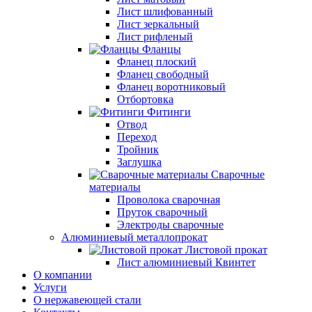
Лист шлифованный
Лист зеркальный
Лист рифленый
Фланцы
Фланец плоский
Фланец свободный
Фланец воротниковый
Отбортовка
Фитинги
Отвод
Переход
Тройник
Заглушка
Сварочные
материалы
Проволока сварочная
Пруток сварочный
Электроды сварочные
Алюминиевый металлопрокат
Листовой прокат
Лист алюминиевый Квинтет
О компании
Услуги
О нержавеющей стали