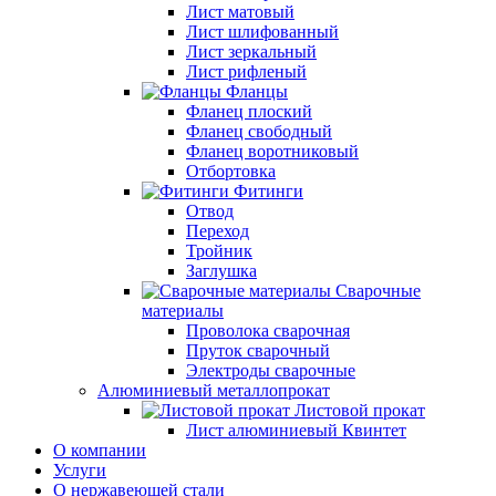
Лист матовый
Лист шлифованный
Лист зеркальный
Лист рифленый
Фланцы
Фланец плоский
Фланец свободный
Фланец воротниковый
Отбортовка
Фитинги
Отвод
Переход
Тройник
Заглушка
Сварочные
материалы
Проволока сварочная
Пруток сварочный
Электроды сварочные
Алюминиевый металлопрокат
Листовой прокат
Лист алюминиевый Квинтет
О компании
Услуги
О нержавеющей стали