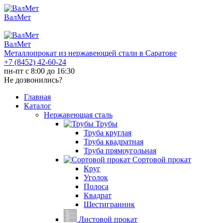
ВалМет
ВалМет
Металлопрокат из нержавеющей стали в Саратове
+7 (8452)
42-60-24
пн-пт с 8:00 до 16:30
Не дозвонились?
Главная
Каталог
Нержавеющая сталь
Трубы
Труба круглая
Труба квадратная
Труба прямоугольная
Сортовой прокат
Круг
Уголок
Полоса
Квадрат
Шестигранник
Листовой прокат