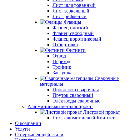
Лист шлифованный
Лист зеркальный
Лист рифленый
Фланцы
Фланец плоский
Фланец свободный
Фланец воротниковый
Отбортовка
Фитинги
Отвод
Переход
Тройник
Заглушка
Сварочные
материалы
Проволока сварочная
Пруток сварочный
Электроды сварочные
Алюминиевый металлопрокат
Листовой прокат
Лист алюминиевый Квинтет
О компании
Услуги
О нержавеющей стали