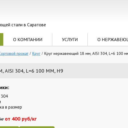
ющей стали в Саратове
О КОМПАНИИ
УСЛУГИ
О НЕРЖАВЕЮ
Сортовой прокат
Круг
Круг нержавеющий 18 мм, AISI 304, L=6 100 мм
AISI 304, L=6 100 ММ, H9
ики:
 304
м
ка в размер
от 400 руб/кг
кг