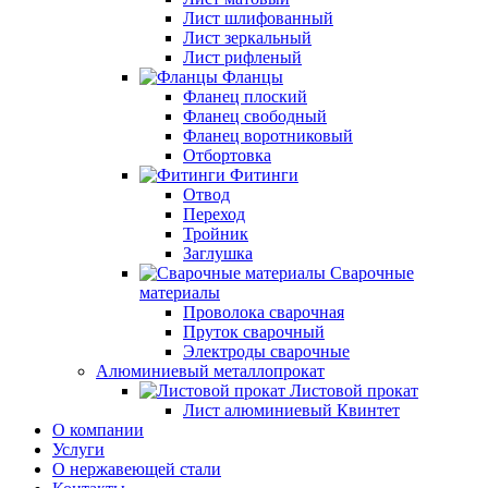
Лист шлифованный
Лист зеркальный
Лист рифленый
Фланцы
Фланец плоский
Фланец свободный
Фланец воротниковый
Отбортовка
Фитинги
Отвод
Переход
Тройник
Заглушка
Сварочные
материалы
Проволока сварочная
Пруток сварочный
Электроды сварочные
Алюминиевый металлопрокат
Листовой прокат
Лист алюминиевый Квинтет
О компании
Услуги
О нержавеющей стали