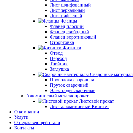
Лист шлифованный
Лист зеркальный
Лист рифленый
Фланцы
Фланец плоский
Фланец свободный
Фланец воротниковый
Отбортовка
Фитинги
Отвод
Переход
Тройник
Заглушка
Сварочные материа
Проволока сварочная
Пруток сварочный
Электроды сварочные
Алюминиевый металлопрокат
Листовой прокат
Лист алюминиевый Квинтет
О компании
Услуги
О нержавеющей стали
Контакты