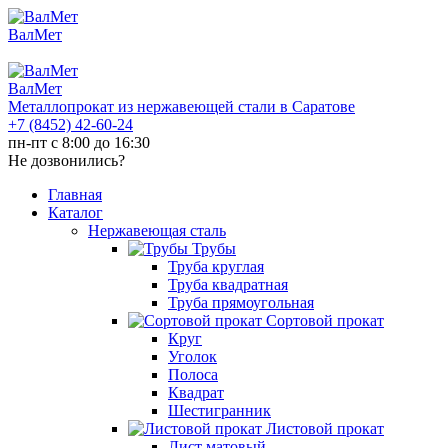
ВалМет
ВалМет
Металлопрокат из нержавеющей стали в Саратове
+7 (8452)
42-60-24
пн-пт с 8:00 до 16:30
Не дозвонились?
Главная
Каталог
Нержавеющая сталь
Трубы
Труба круглая
Труба квадратная
Труба прямоугольная
Сортовой прокат
Круг
Уголок
Полоса
Квадрат
Шестигранник
Листовой прокат
Лист матовый