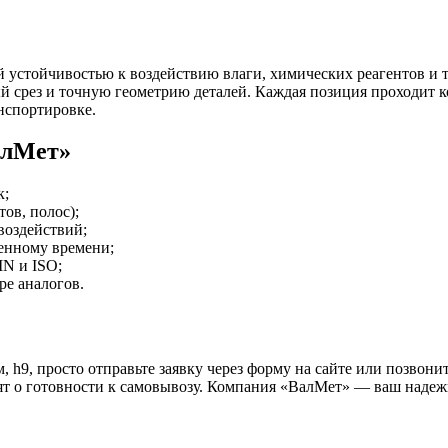
й устойчивостью к воздействию влаги, химических реагентов и
й срез и точную геометрию деталей. Каждая позиция проходит 
нспортировке.
алМет»
к;
ов, полос);
воздействий;
ченному времени;
N и ISO;
е аналогов.
 h9, просто отправьте заявку через форму на сайте или позвони
омят о готовности к самовывозу. Компания «ВалМет» — ваш над