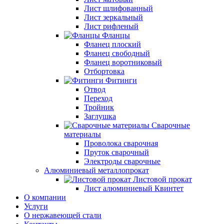
Лист шлифованный
Лист зеркальный
Лист рифленый
Фланцы
Фланец плоский
Фланец свободный
Фланец воротниковый
Отбортовка
Фитинги
Отвод
Переход
Тройник
Заглушка
Сварочные
материалы
Проволока сварочная
Пруток сварочный
Электроды сварочные
Алюминиевый металлопрокат
Листовой прокат
Лист алюминиевый Квинтет
О компании
Услуги
О нержавеющей стали