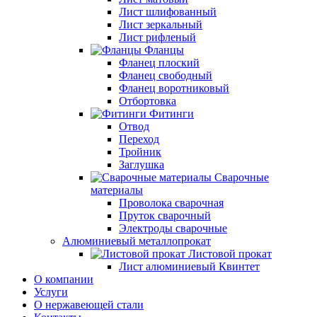
Лист шлифованный
Лист зеркальный
Лист рифленый
Фланцы
Фланец плоский
Фланец свободный
Фланец воротниковый
Отбортовка
Фитинги
Отвод
Переход
Тройник
Заглушка
Сварочные
материалы
Проволока сварочная
Пруток сварочный
Электроды сварочные
Алюминиевый металлопрокат
Листовой прокат
Лист алюминиевый Квинтет
О компании
Услуги
О нержавеющей стали