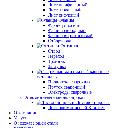
Лист шлифованный
Лист зеркальный
Лист рифленый
Фланцы
Фланец плоский
Фланец свободный
Фланец воротниковый
Отбортовка
Фитинги
Отвод
Переход
Тройник
Заглушка
Сварочные
материалы
Проволока сварочная
Пруток сварочный
Электроды сварочные
Алюминиевый металлопрокат
Листовой прокат
Лист алюминиевый Квинтет
О компании
Услуги
О нержавеющей стали