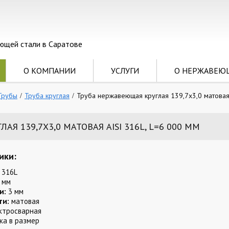
ющей стали в Саратове
О КОМПАНИИ
УСЛУГИ
О НЕРЖАВЕЮ
Трубы
Труба круглая
Труба нержавеющая круглая 139,7х3,0 матовая 
Я 139,7Х3,0 МАТОВАЯ AISI 316L, L=6 000 ММ
ики:
 316L
 мм
и:
3 мм
ти:
матовая
ктросварная
ка в размер