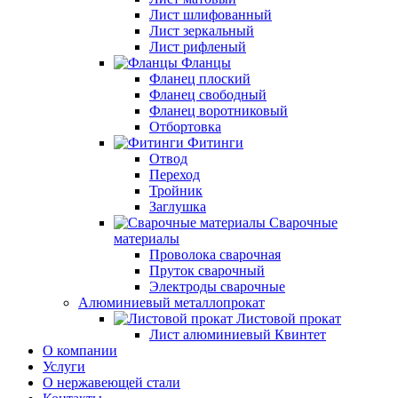
Лист шлифованный
Лист зеркальный
Лист рифленый
Фланцы
Фланец плоский
Фланец свободный
Фланец воротниковый
Отбортовка
Фитинги
Отвод
Переход
Тройник
Заглушка
Сварочные
материалы
Проволока сварочная
Пруток сварочный
Электроды сварочные
Алюминиевый металлопрокат
Листовой прокат
Лист алюминиевый Квинтет
О компании
Услуги
О нержавеющей стали