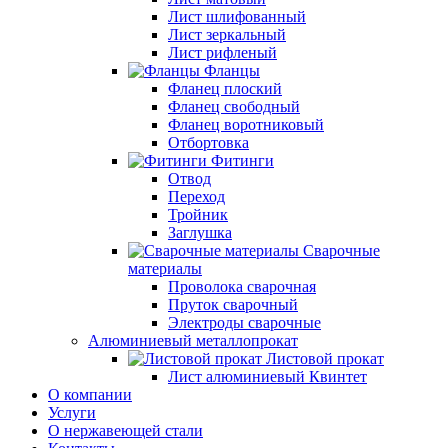
Лист шлифованный
Лист зеркальный
Лист рифленый
Фланцы
Фланец плоский
Фланец свободный
Фланец воротниковый
Отбортовка
Фитинги
Отвод
Переход
Тройник
Заглушка
Сварочные
материалы
Проволока сварочная
Пруток сварочный
Электроды сварочные
Алюминиевый металлопрокат
Листовой прокат
Лист алюминиевый Квинтет
О компании
Услуги
О нержавеющей стали