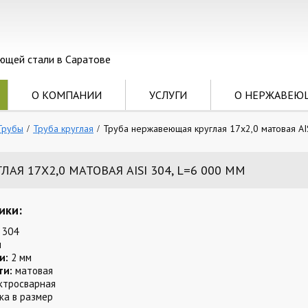
ющей стали в Саратове
О КОМПАНИИ
УСЛУГИ
О НЕРЖАВЕЮ
Трубы
Труба круглая
Труба нержавеющая круглая 17х2,0 матовая AI
Я 17Х2,0 МАТОВАЯ AISI 304, L=6 000 ММ
ики:
 304
м
и:
2 мм
ти:
матовая
ктросварная
ка в размер