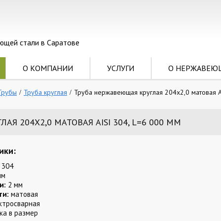
ющей стали в Саратове
О КОМПАНИИ
УСЛУГИ
О НЕРЖАВЕЮ
Трубы
Труба круглая
Труба нержавеющая круглая 204х2,0 матовая A
Я 204Х2,0 МАТОВАЯ AISI 304, L=6 000 ММ
ики:
 304
мм
и:
2 мм
ти:
матовая
ктросварная
ка в размер