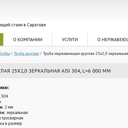
ющей стали в Саратове
О КОМПАНИИ
УСЛУГИ
О НЕРЖАВЕЮ
Трубы
Труба круглая
Труба нержавеющая круглая 25х2,0 зеркальная 
Я 25Х2,0 ЗЕРКАЛЬНАЯ AISI 304, L=6 000 ММ
ики:
 304
м
и:
2 мм
ти:
зеркальная
ктросварная
ка в размер