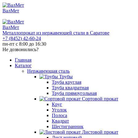
ВалМет
ВалМет
Металлопрокат из нержавеющей стали в Саратове
+7 (8452)
42-60-24
пн-пт с 8:00 до 16:30
Не дозвонились?
Главная
Каталог
Нержавеющая сталь
Трубы
Труба круглая
Труба квадратная
Труба прямоугольная
Сортовой прокат
Круг
Уголок
Полоса
Квадрат
Шестигранник
Листовой прокат
Лист матовый