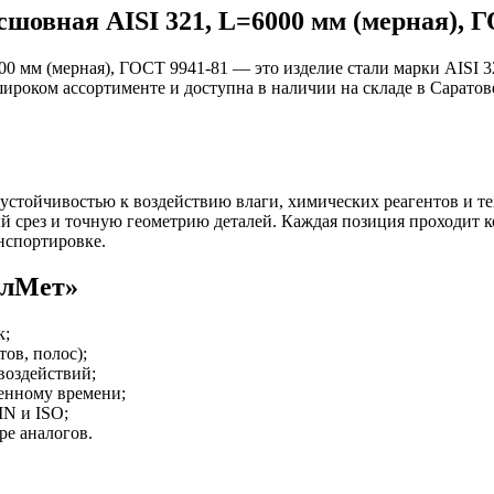
сшовная AISI 321, L=6000 мм (мерная), 
000 мм (мерная), ГОСТ 9941-81 — это изделие стали марки AISI
широком ассортименте и доступна в наличии на складе в Сарато
 устойчивостью к воздействию влаги, химических реагентов и 
й срез и точную геометрию деталей. Каждая позиция проходит 
нспортировке.
алМет»
к;
ов, полос);
воздействий;
ченному времени;
N и ISO;
е аналогов.