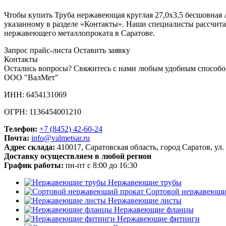
Чтобы купить Труба нержавеющая круглая 27,0х3,5 бесшовная AI
указанному в разделе «Контакты». Наши специалисты рассчита
нержавеющего металлопроката в Саратове.
Запрос прайс-листа
Оставить заявку
Контакты
Остались вопросы? Свяжитесь с нами любым удобным способо
ООО "ВалМет"
ИНН: 6454131069
ОГРН: 1136454001210
Телефон:
+7 (8452)
42-60-24
Почта:
info@valmetsar.ru
Адрес склада:
410017, Саратовская область, город Саратов, ул.
Доставку осуществляем в любой регион
График работы:
пн-пт с 8:00 до 16:30
Нержавеющие трубы
Сортовой нержавеющи
Нержавеющие листы
Нержавеющие фланцы
Нержавеющие фитинги