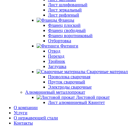
Лист шлифованный
Лист зеркальный
Лист рифленый
Фланцы
Фланец плоский
Фланец свободный
Фланец воротниковый
Отбортовка
Фитинги
Отвод
Переход
Тройник
Заглушка
Сварочные материа
Проволока сварочная
Пруток сварочный
Электроды сварочные
Алюминиевый металлопрокат
Листовой прокат
Лист алюминиевый Квинтет
О компании
Услуги
О нержавеющей стали
Контакты