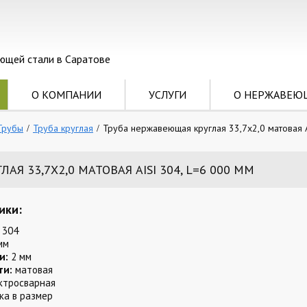
ющей стали в Саратове
О КОМПАНИИ
УСЛУГИ
О НЕРЖАВЕЮ
Трубы
Труба круглая
Труба нержавеющая круглая 33,7х2,0 матовая A
Я 33,7Х2,0 МАТОВАЯ AISI 304, L=6 000 ММ
ики:
 304
мм
и:
2 мм
ти:
матовая
ктросварная
ка в размер