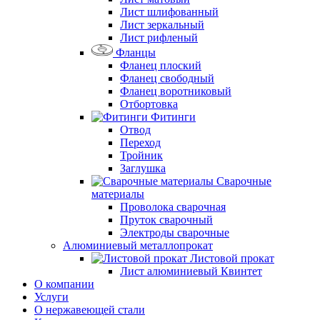
Лист шлифованный
Лист зеркальный
Лист рифленый
Фланцы
Фланец плоский
Фланец свободный
Фланец воротниковый
Отбортовка
Фитинги
Отвод
Переход
Тройник
Заглушка
Сварочные
материалы
Проволока сварочная
Пруток сварочный
Электроды сварочные
Алюминиевый металлопрокат
Листовой прокат
Лист алюминиевый Квинтет
О компании
Услуги
О нержавеющей стали