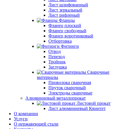
Лист шлифованный
Лист зеркальный
Лист рифленый
Фланцы
Фланец плоский
Фланец свободный
Фланец воротниковый
Отбортовка
Фитинги
Отвод
Переход
Тройник
Заглушка
Сварочные
материалы
Проволока сварочная
Пруток сварочный
Электроды сварочные
Алюминиевый металлопрокат
Листовой прокат
Лист алюминиевый Квинтет
О компании
Услуги
О нержавеющей стали