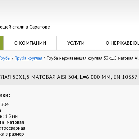
ющей стали в Саратове
О КОМПАНИИ
УСЛУГИ
О НЕРЖАВЕЮ
Трубы
Труба круглая
Труба нержавеющая круглая 53х1,5 матовая AIS
Я 53Х1,5 МАТОВАЯ AISI 304, L=6 000 ММ, EN 10357
ики:
 304
м
и:
1,5 мм
ти:
матовая
ктросварная
ка в размер