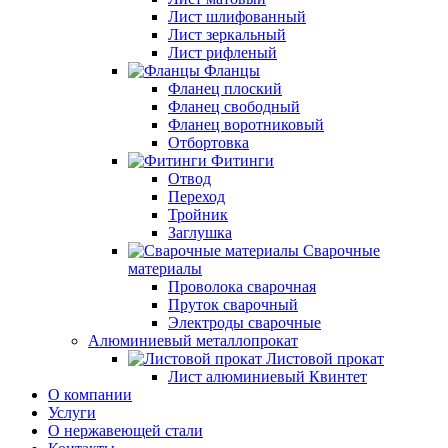
Лист шлифованный
Лист зеркальный
Лист рифленый
Фланцы
Фланец плоский
Фланец свободный
Фланец воротниковый
Отбортовка
Фитинги
Отвод
Переход
Тройник
Заглушка
Сварочные
материалы
Проволока сварочная
Пруток сварочный
Электроды сварочные
Алюминиевый металлопрокат
Листовой прокат
Лист алюминиевый Квинтет
О компании
Услуги
О нержавеющей стали