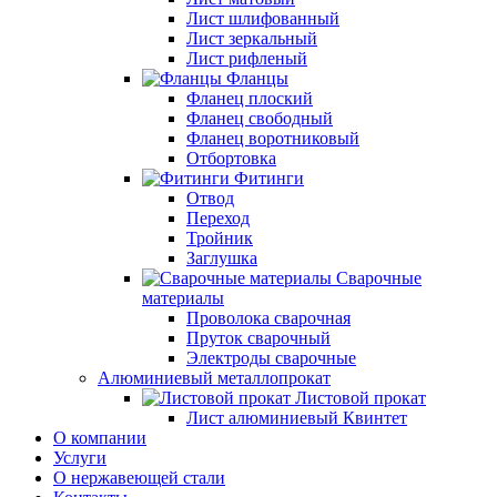
Лист шлифованный
Лист зеркальный
Лист рифленый
Фланцы
Фланец плоский
Фланец свободный
Фланец воротниковый
Отбортовка
Фитинги
Отвод
Переход
Тройник
Заглушка
Сварочные
материалы
Проволока сварочная
Пруток сварочный
Электроды сварочные
Алюминиевый металлопрокат
Листовой прокат
Лист алюминиевый Квинтет
О компании
Услуги
О нержавеющей стали