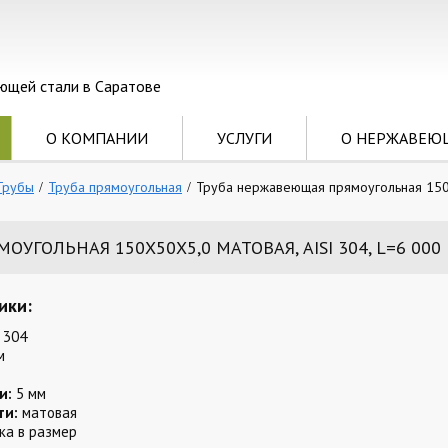
ющей стали в Саратове
О КОМПАНИИ
УСЛУГИ
О НЕРЖАВЕЮ
Трубы
Труба прямоугольная
Труба нержавеющая прямоугольная 150х
УГОЛЬНАЯ 150Х50Х5,0 МАТОВАЯ, AISI 304, L=6 000
ики:
 304
м
и:
5 мм
ти:
матовая
ка в размер