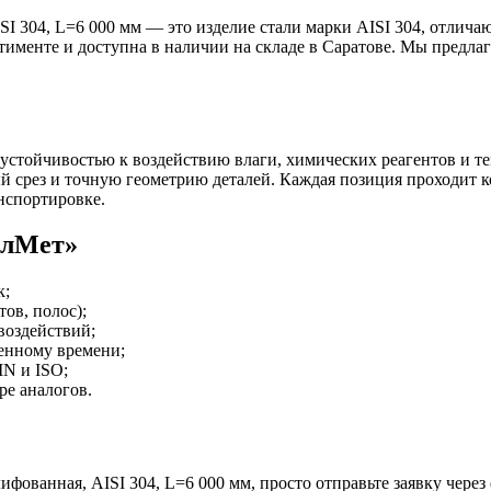
I 304, L=6 000 мм — это изделие стали марки AISI 304, отлич
тименте и доступна в наличии на складе в Саратове. Мы предл
 устойчивостью к воздействию влаги, химических реагентов и 
й срез и точную геометрию деталей. Каждая позиция проходит 
нспортировке.
алМет»
к;
ов, полос);
воздействий;
ченному времени;
N и ISO;
е аналогов.
ованная, AISI 304, L=6 000 мм, просто отправьте заявку через 