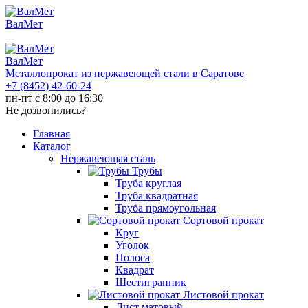
ВалМет
ВалМет
Металлопрокат из нержавеющей стали в Саратове
+7 (8452)
42-60-24
пн-пт с 8:00 до 16:30
Не дозвонились?
Главная
Каталог
Нержавеющая сталь
Трубы
Труба круглая
Труба квадратная
Труба прямоугольная
Сортовой прокат
Круг
Уголок
Полоса
Квадрат
Шестигранник
Листовой прокат
Лист матовый