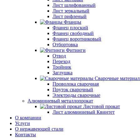
Лист шлифованный
Лист зеркальный
Лист рифленый
Фланцы
Фланец плоский
Фланец свободный
Фланец воротниковый
Отбортовка
Фитинги
Отвод
Переход
Тройник
Заглушка
Сварочные материа
Проволока сварочная
Пруток сварочный
Электроды сварочные
Алюминиевый металлопрокат
Листовой прокат
Лист алюминиевый Квинтет
О компании
Услуги
О нержавеющей стали
Контакты